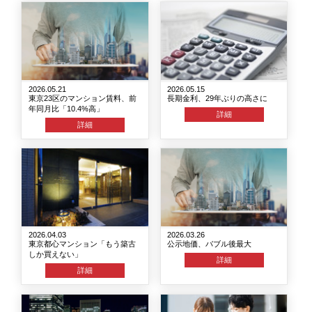
2026.05.21
2026.05.15
東京23区のマンション賃料、前
長期金利、29年ぶりの高さに
年同月比「10.4%高」
詳細
詳細
2026.04.03
2026.03.26
東京都心マンション「もう築古
公示地価、バブル後最大
しか買えない」
詳細
詳細