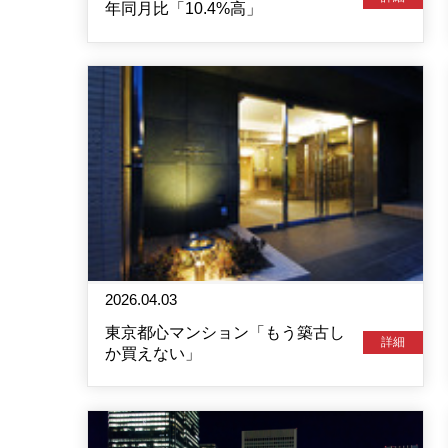
年同月比「10.4%高」
2026.04.03
東京都心マンション「もう築古し
詳細
か買えない」