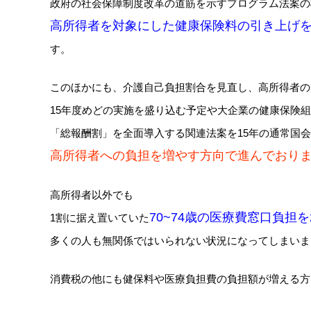
政府の社会保障制度改革の道筋を示すプログラム法案の
高所得者を対象にした健康保険料の引き上げを
す。
このほかにも、介護自己負担割合を見直し、高所得者の負
15年度めどの実施を盛り込む予定や大企業の健康保険
「総報酬割」を全面導入する関連法案を15年の通常国
高所得者への負担を増やす方向で進んでおり
高所得者以外でも
70~74歳の医療費窓口負担
1割に据え置いていた
多くの人も無関係ではいられない状況になってしまいま
消費税の他にも健保料や医療負担費の負担額が増える方