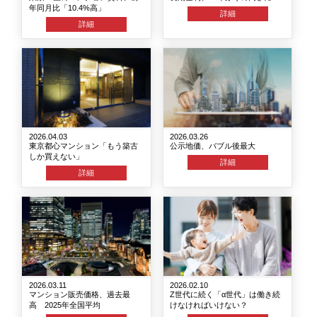
年同月比「10.4%高」
詳細
詳細
2026.04.03
2026.03.26
東京都心マンション「もう築古
公示地価、バブル後最大
しか買えない」
詳細
詳細
2026.03.11
2026.02.10
マンション販売価格、過去最
Z世代に続く「α世代」は働き続
高 2025年全国平均
けなければいけない？