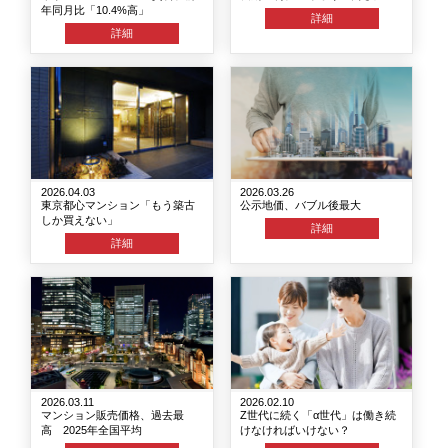
年同月比「10.4%高」
詳細
詳細
2026.04.03
2026.03.26
東京都心マンション「もう築古
公示地価、バブル後最大
しか買えない」
詳細
詳細
2026.03.11
2026.02.10
マンション販売価格、過去最
Z世代に続く「α世代」は働き続
高 2025年全国平均
けなければいけない？