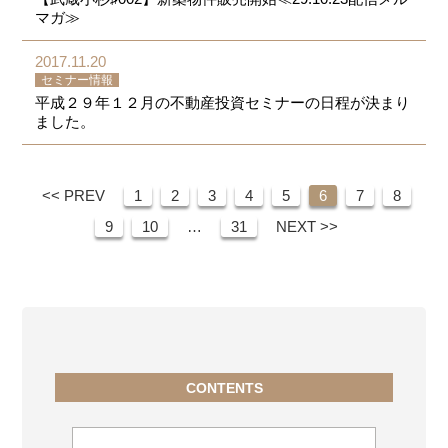
マガ≫
2017.11.20
セミナー情報
平成２９年１２月の不動産投資セミナーの日程が決まり
ました。
<< PREV
1
2
3
4
5
6
7
8
9
10
…
31
NEXT >>
CONTENTS