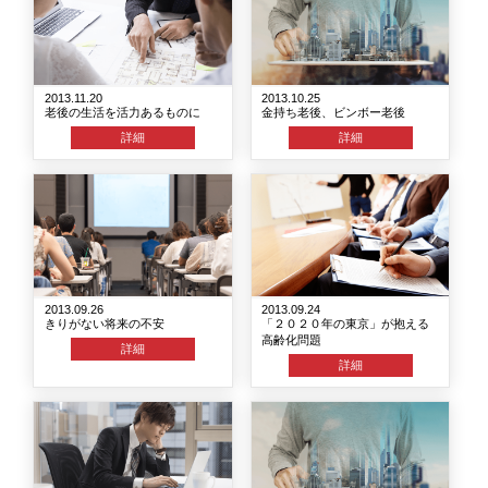
2013.11.20
2013.10.25
老後の生活を活力あるものに
金持ち老後、ビンボー老後
詳細
詳細
2013.09.26
2013.09.24
きりがない将来の不安
「２０２０年の東京」が抱える
高齢化問題
詳細
詳細