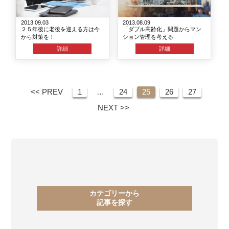
2013.09.03
2013.08.09
２５年後に老後を迎える方は今
「ダブル高齢化」問題からマン
から対策を！
ション管理を考える
詳細
詳細
<< PREV
1
…
24
25
26
27
NEXT >>
カテゴリーから
記事を探す