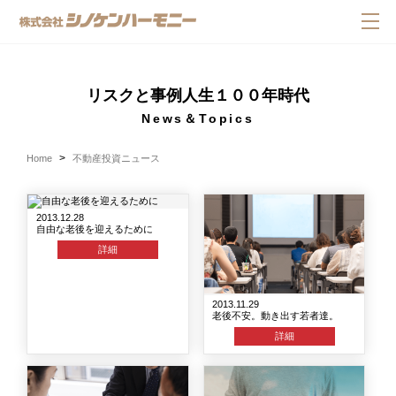
リスクと事例人生１００年時代
News＆Topics
Home
不動産投資ニュース
2013.12.28
自由な老後を迎えるために
詳細
2013.11.29
老後不安。動き出す若者達。
詳細