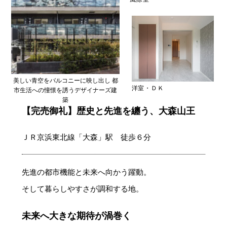
美しい青空をバルコニーに映し出し 都
洋室・ＤＫ
市生活への憧憬を誘うデザイナーズ建
築
【完売御礼】歴史と先進を纏う、大森山王
ＪＲ京浜東北線「大森」駅 徒歩６分
先進の都市機能と未来へ向かう躍動。
そして暮らしやすさが調和する地。
未来へ大きな期待が渦巻く